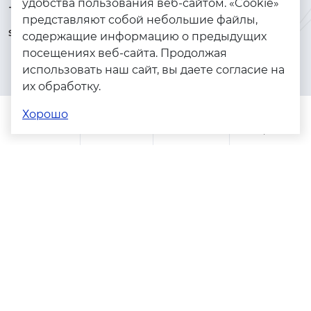
удобства пользования веб-сайтом. «Cookie»
+7 (925) 144-64-73
Браслеты
представляют собой небольшие файлы,
serebryanyye.grani@mail.ru
Золото
содержащие информацию о предыдущих
посещениях веб-сайта. Продолжая
Серебро
использовать наш сайт, вы даете согласие на
Бижутерия
их обработку.
Весь каталог
Хорошо
Помощь
Каталог
Поиск
Заказы
Корзина
Адреса магазинов
Политика конфиденциальности
Пользовательское соглашение
Copyright © 2023 - 2026. Серебряные грани, ювелирная
компания
Разработка и продвижение -