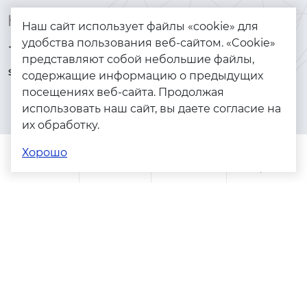
Контакты
Каталог
Наш сайт использует файлы «cookie» для
удобства пользования веб-сайтом. «Cookie»
+7 (925) 144-64-73
Браслеты
представляют собой небольшие файлы,
serebryanyye.grani@mail.ru
Золото
содержащие информацию о предыдущих
посещениях веб-сайта. Продолжая
Серебро
использовать наш сайт, вы даете согласие на
Бижутерия
их обработку.
Весь каталог
Хорошо
Помощь
Каталог
Поиск
Заказы
Корзина
Адреса магазинов
Политика конфиденциальности
Пользовательское соглашение