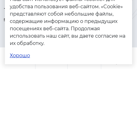
удобства пользования веб-сайтом. «Cookie»
+7 (925) 144-64-73
Браслеты
представляют собой небольшие файлы,
serebryanyye.grani@mail.ru
Золото
содержащие информацию о предыдущих
посещениях веб-сайта. Продолжая
Серебро
использовать наш сайт, вы даете согласие на
Бижутерия
их обработку.
Весь каталог
Хорошо
Помощь
Каталог
Поиск
Заказы
Корзина
Адреса магазинов
Политика конфиденциальности
Пользовательское соглашение
Copyright © 2023 - 2026. Серебряные грани, ювелирная
компания