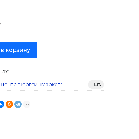
₽
 в корзину
нах:
 центр "ТоргсинМаркет"
1 шт.