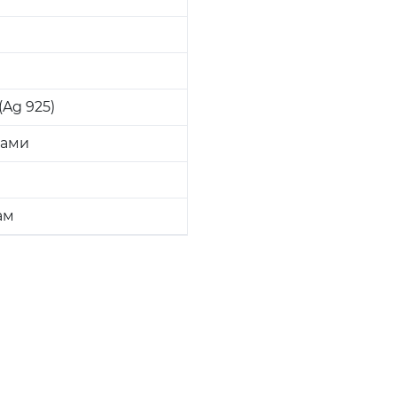
Ag 925)
ками
ам