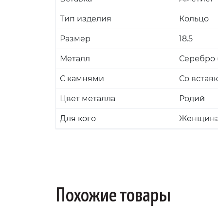
Тип изделия
Кольцо
Размер
18.5
Металл
Серебро (
С камнями
Со встав
Цвет металла
Родий
Для кого
Женщин
Похожие товары