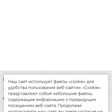
Контакты
Каталог
Наш сайт использует файлы «cookie» для
удобства пользования веб-сайтом. «Cookie»
+7 (925) 144-64-73
Браслеты
представляют собой небольшие файлы,
serebryanyye.grani@mail.ru
Золото
содержащие информацию о предыдущих
посещениях веб-сайта. Продолжая
Серебро
использовать наш сайт, вы даете согласие на