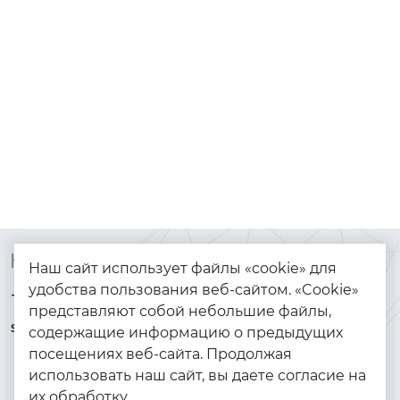
Контакты
Каталог
Наш сайт использует файлы «cookie» для
удобства пользования веб-сайтом. «Cookie»
+7 (925) 144-64-73
Браслеты
представляют собой небольшие файлы,
serebryanyye.grani@mail.ru
Золото
содержащие информацию о предыдущих
посещениях веб-сайта. Продолжая
Серебро
использовать наш сайт, вы даете согласие на
Бижутерия
их обработку.