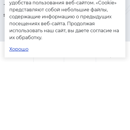
удобства пользования веб-сайтом. «Cookie»
+7 (925) 144-64-73
Браслеты
представляют собой небольшие файлы,
serebryanyye.grani@mail.ru
Золото
содержащие информацию о предыдущих
посещениях веб-сайта. Продолжая
Серебро
использовать наш сайт, вы даете согласие на
Бижутерия
их обработку.
Весь каталог
Хорошо
Помощь
Каталог
Поиск
Заказы
Корзина
Адреса магазинов
Политика конфиденциальности
Пользовательское соглашение
Copyright © 2023 - 2026. Серебряные грани, ювелирная
компания
Разработка и продвижение -