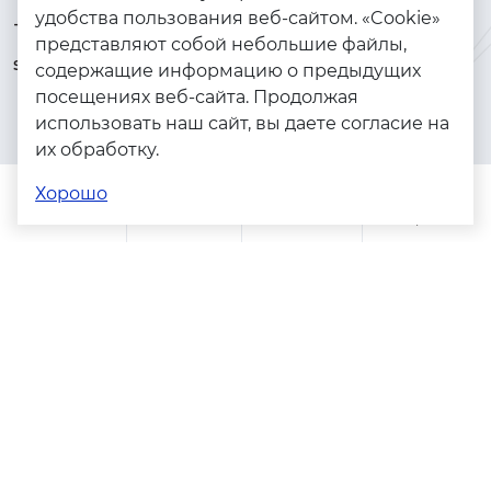
удобства пользования веб-сайтом. «Cookie»
+7 (925) 144-64-73
Браслеты
представляют собой небольшие файлы,
serebryanyye.grani@mail.ru
Золото
содержащие информацию о предыдущих
посещениях веб-сайта. Продолжая
Серебро
использовать наш сайт, вы даете согласие на
Бижутерия
их обработку.
Весь каталог
Хорошо
Помощь
Каталог
Поиск
Заказы
Корзина
Адреса магазинов
Политика конфиденциальности
Пользовательское соглашение
Copyright © 2023 - 2026. Серебряные грани, ювелирная
компания