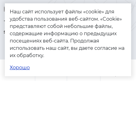
Контакты
Каталог
Наш сайт использует файлы «cookie» для
удобства пользования веб-сайтом. «Cookie»
+7 (925) 144-64-73
Браслеты
представляют собой небольшие файлы,
serebryanyye.grani@mail.ru
Золото
содержащие информацию о предыдущих
посещениях веб-сайта. Продолжая
Серебро
использовать наш сайт, вы даете согласие на
Бижутерия
их обработку.
Весь каталог
Хорошо
Помощь
Каталог
Поиск
Заказы
Корзина
Адреса магазинов
Политика конфиденциальности
Пользовательское соглашение