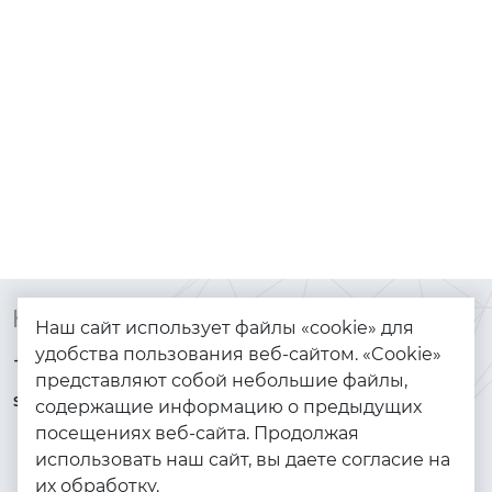
Контакты
Каталог
Наш сайт использует файлы «cookie» для
удобства пользования веб-сайтом. «Cookie»
+7 (925) 144-64-73
Браслеты
представляют собой небольшие файлы,
serebryanyye.grani@mail.ru
Золото
содержащие информацию о предыдущих
посещениях веб-сайта. Продолжая
Серебро
использовать наш сайт, вы даете согласие на
Бижутерия
их обработку.