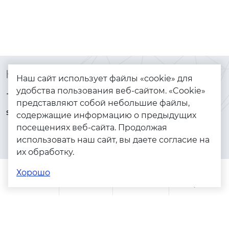
Контакты
Каталог
Наш сайт использует файлы «cookie» для
удобства пользования веб-сайтом. «Cookie»
+7 (925) 144-64-73
Браслеты
представляют собой небольшие файлы,
serebryanyye.grani@mail.ru
Золото
содержащие информацию о предыдущих
посещениях веб-сайта. Продолжая
Серебро
использовать наш сайт, вы даете согласие на
Бижутерия
их обработку.
Весь каталог
Хорошо
Помощь
Каталог
Поиск
Заказы
Корзина
Адреса магазинов
Политика конфиденциальности