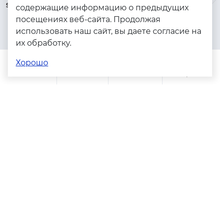
serebryanyye.grani@mail.ru
Золото
содержащие информацию о предыдущих
посещениях веб-сайта. Продолжая
Серебро
использовать наш сайт, вы даете согласие на
Бижутерия
их обработку.
Весь каталог
Хорошо
Помощь
Каталог
Поиск
Заказы
Корзина
Адреса магазинов
Политика конфиденциальности
Пользовательское соглашение
Copyright © 2023 - 2026. Серебряные грани, ювелирная
компания
Разработка и продвижение -