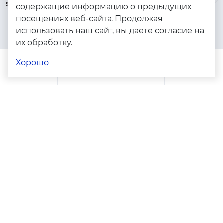
serebryanyye.grani@mail.ru
Золото
содержащие информацию о предыдущих
посещениях веб-сайта. Продолжая
Серебро
использовать наш сайт, вы даете согласие на
Бижутерия
их обработку.
Весь каталог
Хорошо
Помощь
Каталог
Поиск
Заказы
Корзина
Адреса магазинов
Политика конфиденциальности
Пользовательское соглашение
Copyright © 2023 - 2026. Серебряные грани, ювелирная
компания
Разработка и продвижение -