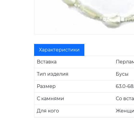
Характеристики
Вставка
Перла
Тип изделия
Бусы
Размер
63.0-68
С камнями
Со вст
Для кого
Женщи