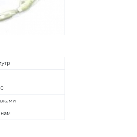
мутр
.0
авками
нам