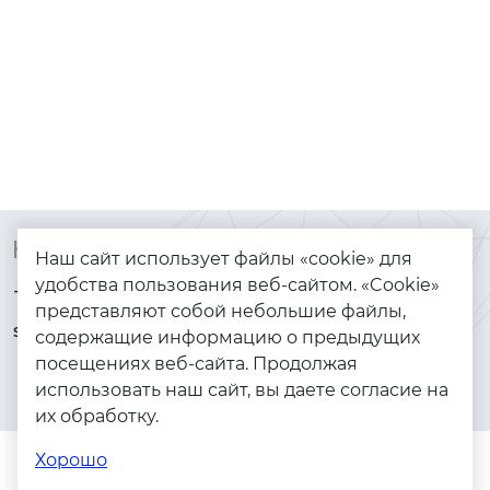
Контакты
Каталог
Наш сайт использует файлы «cookie» для
удобства пользования веб-сайтом. «Cookie»
+7 (925) 144-64-73
Браслеты
представляют собой небольшие файлы,
serebryanyye.grani@mail.ru
Золото
содержащие информацию о предыдущих
посещениях веб-сайта. Продолжая
Серебро
использовать наш сайт, вы даете согласие на
Бижутерия
их обработку.
Весь каталог
Хорошо
Помощь
Каталог
Поиск
Заказы
Корзина