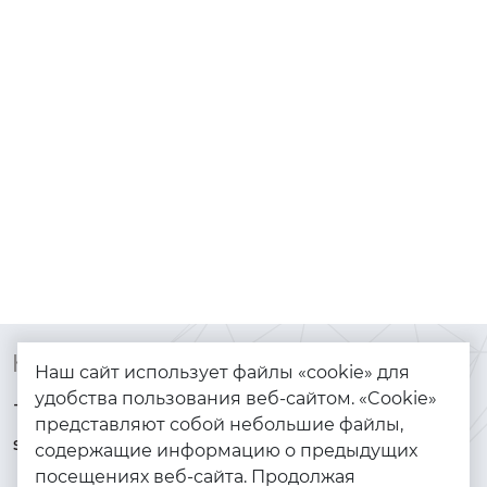
Контакты
Каталог
Наш сайт использует файлы «cookie» для
удобства пользования веб-сайтом. «Cookie»
+7 (925) 144-64-73
Браслеты
представляют собой небольшие файлы,
serebryanyye.grani@mail.ru
Золото
содержащие информацию о предыдущих
посещениях веб-сайта. Продолжая
Серебро