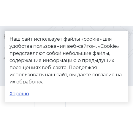
Контакты
Каталог
Наш сайт использует файлы «cookie» для
удобства пользования веб-сайтом. «Cookie»
+7 (925) 144-64-73
Браслеты
представляют собой небольшие файлы,
serebryanyye.grani@mail.ru
Золото
содержащие информацию о предыдущих
посещениях веб-сайта. Продолжая
Серебро
использовать наш сайт, вы даете согласие на
Бижутерия
их обработку.
Весь каталог
Хорошо
Помощь
Каталог
Поиск
Заказы
Корзина
Адреса магазинов
Политика конфиденциальности
Пользовательское соглашение