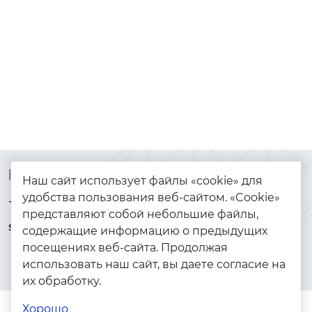
Контакты
Каталог
Наш сайт использует файлы «cookie» для
удобства пользования веб-сайтом. «Cookie»
+7 (925) 144-64-73
Браслеты
представляют собой небольшие файлы,
serebryanyye.grani@mail.ru
Золото
содержащие информацию о предыдущих
посещениях веб-сайта. Продолжая
Серебро
использовать наш сайт, вы даете согласие на
Бижутерия
их обработку.
Весь каталог
Хорошо