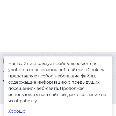
Контакты
Каталог
Наш сайт использует файлы «cookie» для
удобства пользования веб-сайтом. «Cookie»
+7 (925) 144-64-73
Браслеты
представляют собой небольшие файлы,
serebryanyye.grani@mail.ru
Золото
содержащие информацию о предыдущих
посещениях веб-сайта. Продолжая
Серебро
использовать наш сайт, вы даете согласие на
Бижутерия
их обработку.
Весь каталог
Хорошо
Помощь