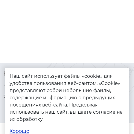
Контакты
Каталог
Наш сайт использует файлы «cookie» для
удобства пользования веб-сайтом. «Cookie»
+7 (925) 144-64-73
Браслеты
представляют собой небольшие файлы,
serebryanyye.grani@mail.ru
Золото
содержащие информацию о предыдущих
посещениях веб-сайта. Продолжая
Серебро
использовать наш сайт, вы даете согласие на
Бижутерия
их обработку.
Весь каталог
Хорошо