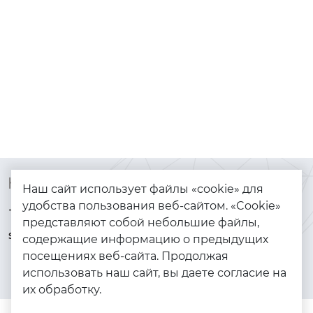
Контакты
Каталог
Наш сайт использует файлы «cookie» для
удобства пользования веб-сайтом. «Cookie»
+7 (925) 144-64-73
Браслеты
представляют собой небольшие файлы,
serebryanyye.grani@mail.ru
Золото
содержащие информацию о предыдущих
посещениях веб-сайта. Продолжая
Серебро
использовать наш сайт, вы даете согласие на
Бижутерия
их обработку.
Весь каталог