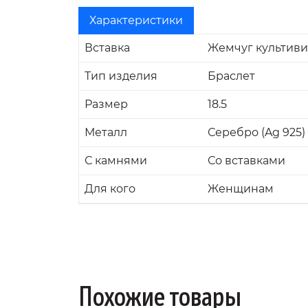
Характеристики
Вставка
Жемчуг культив
Тип изделия
Браслет
Размер
18.5
Металл
Серебро (Ag 925)
С камнями
Со вставками
Для кого
Женщинам
Похожие товары