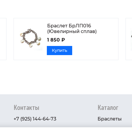
Браслет БрЛП016
(Ювелирный сплав)
1 850 ₽
Купить
Контакты
Каталог
+7 (925) 144-64-73
Браслеты
serebryanyye.grani@mail.ru
Золото