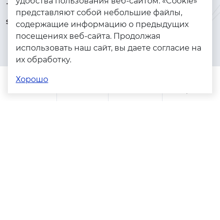
удобства пользования веб-сайтом. «Cookie»
+7 (925) 144-64-73
Браслеты
представляют собой небольшие файлы,
serebryanyye.grani@mail.ru
Золото
содержащие информацию о предыдущих
посещениях веб-сайта. Продолжая
Серебро
использовать наш сайт, вы даете согласие на
Бижутерия
их обработку.
Весь каталог
Хорошо
Помощь
Каталог
Поиск
Заказы
Корзина
Адреса магазинов
Политика конфиденциальности
Пользовательское соглашение
Copyright © 2023 - 2026. Серебряные грани, ювелирная
компания
Разработка и продвижение -