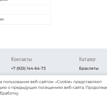
ам
Контакты
Каталог
+7 (925) 144-64-73
Браслеты
serebryanyye.grani@mail.ru
Золото
ва пользования веб-сайтом. «Cookie» представляют
Серебро
ию о предыдущих посещениях веб-сайта. Продолжа
обработку.
Бижутерия
Весь каталог