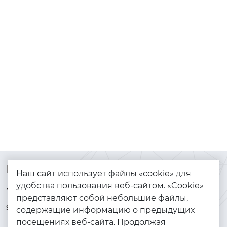
Контакты
Каталог
Наш сайт использует файлы «cookie» для
удобства пользования веб-сайтом. «Cookie»
+7 (925) 144-64-73
Браслеты
представляют собой небольшие файлы,
serebryanyye.grani@mail.ru
Золото
содержащие информацию о предыдущих
посещениях веб-сайта. Продолжая
Серебро