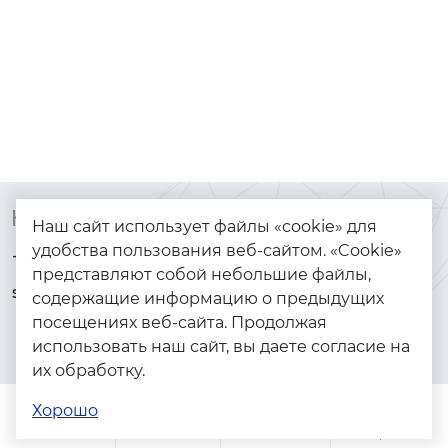
Контакты
Каталог
Наш сайт использует файлы «cookie» для
удобства пользования веб-сайтом. «Cookie»
+7 (925) 144-64-73
Браслеты
представляют собой небольшие файлы,
serebryanyye.grani@mail.ru
Золото
содержащие информацию о предыдущих
посещениях веб-сайта. Продолжая
Серебро
использовать наш сайт, вы даете согласие на
Бижутерия
их обработку.
Весь каталог
Хорошо
Помощь
Каталог
Поиск
Заказы
Корзина