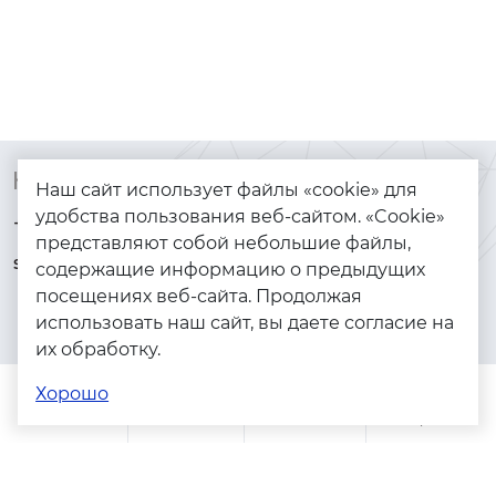
Контакты
Каталог
Наш сайт использует файлы «cookie» для
удобства пользования веб-сайтом. «Cookie»
+7 (925) 144-64-73
Браслеты
представляют собой небольшие файлы,
serebryanyye.grani@mail.ru
Золото
содержащие информацию о предыдущих
посещениях веб-сайта. Продолжая
Серебро
использовать наш сайт, вы даете согласие на
Бижутерия
их обработку.
Весь каталог
Хорошо
Помощь
Каталог
Поиск
Заказы
Корзина
Адреса магазинов
Политика конфиденциальности