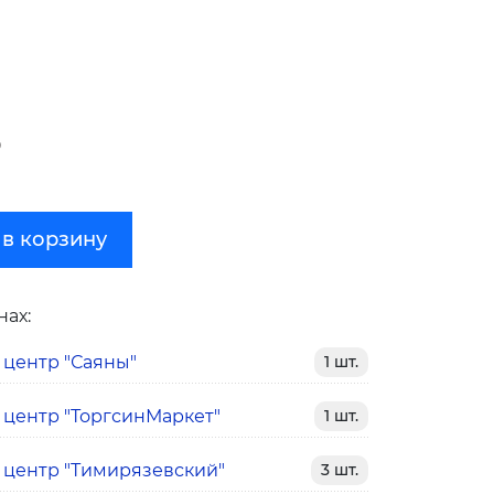
₽
 в корзину
нах:
 центр "Саяны"
1 шт.
 центр "ТоргсинМаркет"
1 шт.
 центр "Тимирязевский"
3 шт.