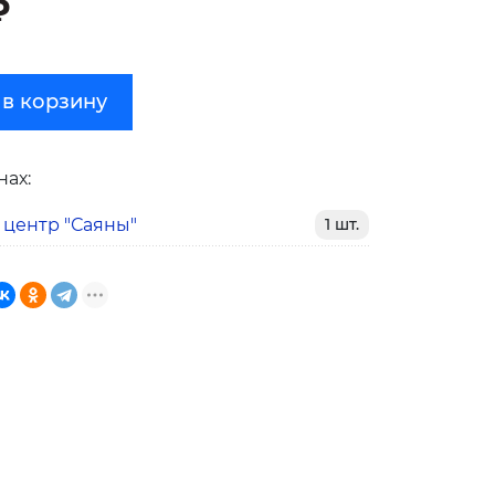
₽
 в корзину
нах:
 центр "Саяны"
1 шт.