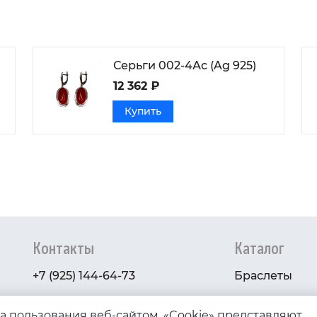
Серьги 002-4Ас (Ag 925)
12 362 ₽
Купить
Контакты
Каталог
+7 (925) 144-64-73
Браслеты
serebryanyye.grani@mail.ru
Золото
ва пользования веб-сайтом. «Cookie» представляют