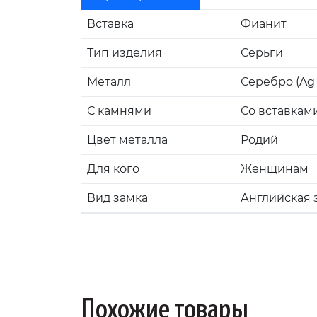
Вставка
Фианит
Тип изделия
Серьги
Металл
Серебро (Ag 
С камнями
Со вставкам
Цвет металла
Родий
Для кого
Женщинам
Вид замка
Английская 
Похожие товары