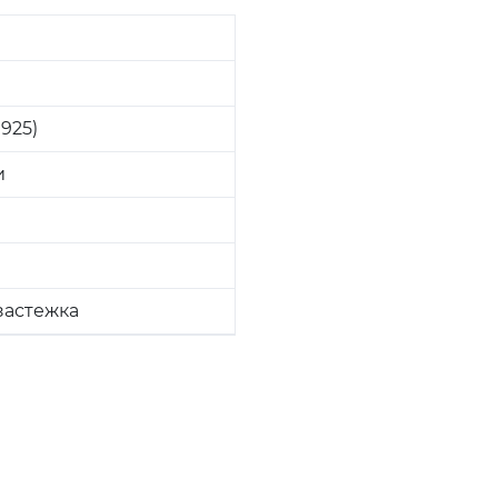
925)
и
застежка