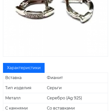
Характеристики
Вставка
Фианит
Тип изделия
Серьги
Металл
Серебро (Ag 925)
С камнями
Со вставками