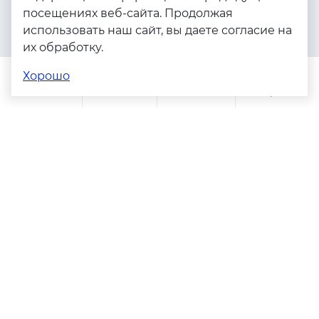
посещениях веб-сайта. Продолжая
Серебро
использовать наш сайт, вы даете согласие на
Бижутерия
их обработку.
Весь каталог
Хорошо
Помощь
Каталог
Поиск
Заказы
Корзина
Адреса магазинов
Политика конфиденциальности
Пользовательское соглашение
Copyright © 2023 - 2026. Серебряные грани, ювелирная
компания
Разработка и продвижение -