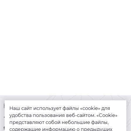
Контакты
Каталог
Наш сайт использует файлы «cookie» для
удобства пользования веб-сайтом. «Cookie»
+7 (925) 144-64-73
Браслеты
представляют собой небольшие файлы,
serebryanyye.grani@mail.ru
Золото
содержащие информацию о предыдущих