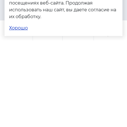
посещениях веб-сайта. Продолжая
Серебро
использовать наш сайт, вы даете согласие на
Бижутерия
их обработку.
Весь каталог
Хорошо
Помощь
Каталог
Поиск
Заказы
Корзина
Адреса магазинов
Политика конфиденциальности
Пользовательское соглашение
Copyright © 2023 - 2026. Серебряные грани, ювелирная
компания
Разработка и продвижение -