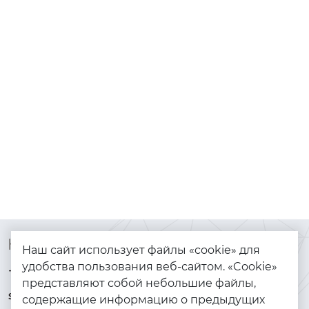
Контакты
Каталог
Наш сайт использует файлы «cookie» для
удобства пользования веб-сайтом. «Cookie»
+7 (925) 144-64-73
Браслеты
представляют собой небольшие файлы,
serebryanyye.grani@mail.ru
Золото
содержащие информацию о предыдущих