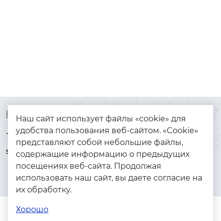
Контакты
Каталог
Наш сайт использует файлы «cookie» для
удобства пользования веб-сайтом. «Cookie»
+7 (925) 144-64-73
Браслеты
представляют собой небольшие файлы,
serebryanyye.grani@mail.ru
Золото
содержащие информацию о предыдущих
посещениях веб-сайта. Продолжая
Серебро
использовать наш сайт, вы даете согласие на
Бижутерия
их обработку.
Весь каталог
Хорошо
Помощь
Каталог
Поиск
Заказы
Корзина