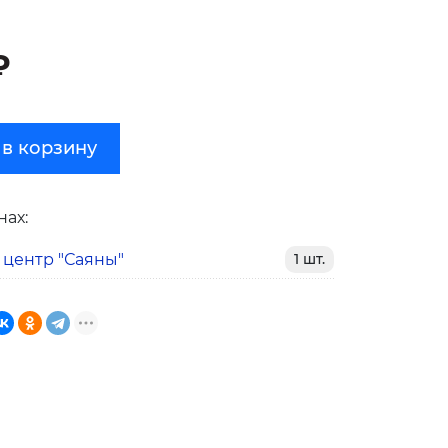
₽
 в корзину
нах:
 центр "Саяны"
1 шт.