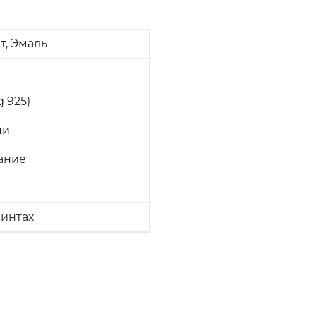
т, Эмаль
 925)
ми
ание
винтах