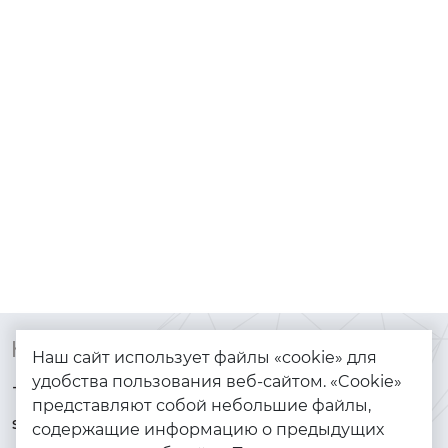
Контакты
Каталог
Наш сайт использует файлы «cookie» для
удобства пользования веб-сайтом. «Cookie»
+7 (925) 144-64-73
Браслеты
представляют собой небольшие файлы,
serebryanyye.grani@mail.ru
Золото
содержащие информацию о предыдущих