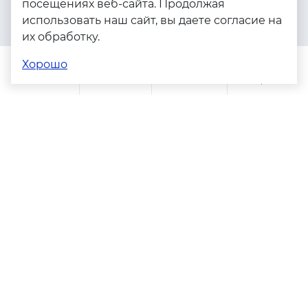
посещениях веб-сайта. Продолжая
Серебро
использовать наш сайт, вы даете согласие на
Бижутерия
их обработку.
Весь каталог
Хорошо
Помощь
Каталог
Поиск
Заказы
Корзина
Адреса магазинов
Политика конфиденциальности
Пользовательское соглашение
Copyright © 2023 - 2026. Серебряные грани, ювелирная
компания
Разработка и продвижение -