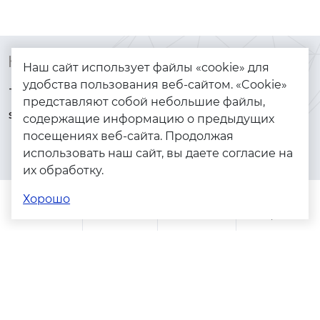
Контакты
Каталог
Наш сайт использует файлы «cookie» для
удобства пользования веб-сайтом. «Cookie»
+7 (925) 144-64-73
Браслеты
представляют собой небольшие файлы,
serebryanyye.grani@mail.ru
Золото
содержащие информацию о предыдущих
посещениях веб-сайта. Продолжая
Серебро
использовать наш сайт, вы даете согласие на
Бижутерия
их обработку.
Весь каталог
Хорошо
Помощь
Каталог
Поиск
Заказы
Корзина
Адреса магазинов
Политика конфиденциальности
Пользовательское соглашение