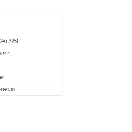
Ag 925)
ками
ам
-петля