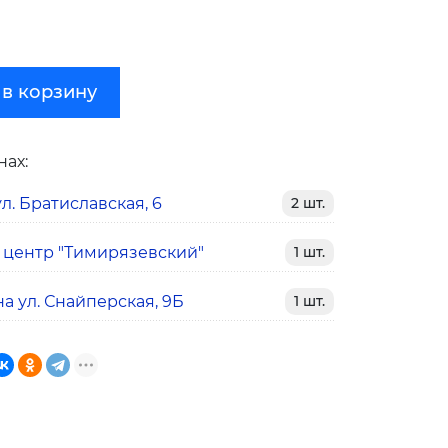
 в корзину
нах:
л. Братиславская, 6
2 шт.
 центр "Тимирязевский"
1 шт.
а ул. Снайперская, 9Б
1 шт.