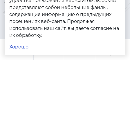
удобства пользования веб-сайтом. «Cookie»
+7 (925) 144-64-73
Браслеты
представляют собой небольшие файлы,
serebryanyye.grani@mail.ru
Золото
содержащие информацию о предыдущих
посещениях веб-сайта. Продолжая
Серебро
использовать наш сайт, вы даете согласие на
Бижутерия
их обработку.
Весь каталог
Хорошо
Помощь
Каталог
Поиск
Заказы
Корзина
Адреса магазинов
Политика конфиденциальности
Пользовательское соглашение
Copyright © 2023 - 2026. Серебряные грани, ювелирная
компания
Разработка и продвижение -