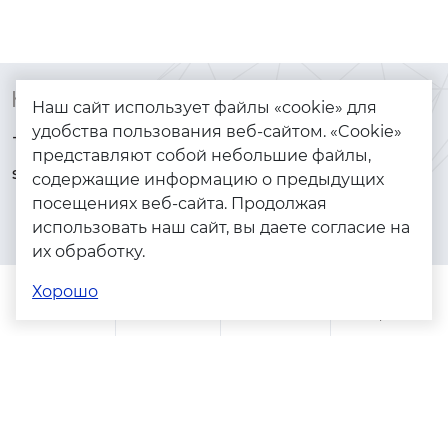
Контакты
Каталог
Наш сайт использует файлы «cookie» для
удобства пользования веб-сайтом. «Cookie»
+7 (925) 144-64-73
Браслеты
представляют собой небольшие файлы,
serebryanyye.grani@mail.ru
Золото
содержащие информацию о предыдущих
посещениях веб-сайта. Продолжая
Серебро
использовать наш сайт, вы даете согласие на
Бижутерия
их обработку.
Весь каталог
Хорошо
Помощь
Каталог
Поиск
Заказы
Корзина
Адреса магазинов
Политика конфиденциальности
Пользовательское соглашение