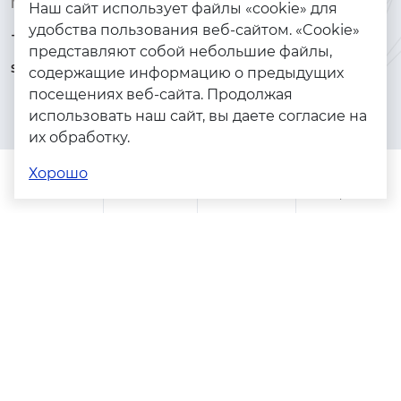
Контакты
Каталог
Наш сайт использует файлы «cookie» для
удобства пользования веб-сайтом. «Cookie»
+7 (925) 144-64-73
Браслеты
представляют собой небольшие файлы,
serebryanyye.grani@mail.ru
Золото
содержащие информацию о предыдущих
посещениях веб-сайта. Продолжая
Серебро
использовать наш сайт, вы даете согласие на
Бижутерия
их обработку.
Весь каталог
Хорошо
Помощь
Каталог
Поиск
Заказы
Корзина
Адреса магазинов
Политика конфиденциальности
Пользовательское соглашение
Copyright © 2023 - 2026. Серебряные грани, ювелирная