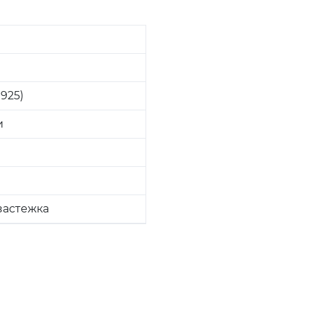
925)
и
застежка