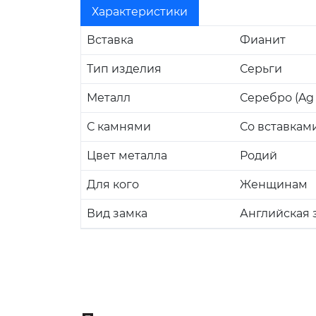
Характеристики
Вставка
Фианит
Тип изделия
Серьги
Металл
Серебро (Ag 
С камнями
Со вставкам
Цвет металла
Родий
Для кого
Женщинам
Вид замка
Английская 