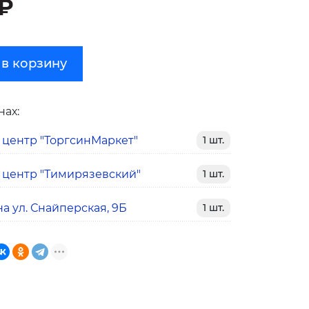
 ₽
 в корзину
нах:
 центр "ТоргсинМаркет"
1 шт.
 центр "Тимирязевский"
1 шт.
а ул. Снайперская, 9Б
1 шт.