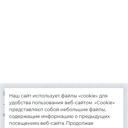
Контакты
Каталог
Наш сайт использует файлы «cookie» для
удобства пользования веб-сайтом. «Cookie»
+7 (925) 144-64-73
Браслеты
представляют собой небольшие файлы,
serebryanyye.grani@mail.ru
Золото
содержащие информацию о предыдущих
посещениях веб-сайта. Продолжая
Серебро