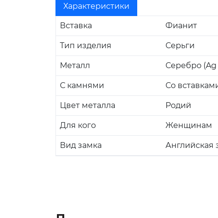
Характеристики
Вставка
Фианит
Тип изделия
Серьги
Металл
Серебро (Ag 
С камнями
Со вставкам
Цвет металла
Родий
Для кого
Женщинам
Вид замка
Английская 