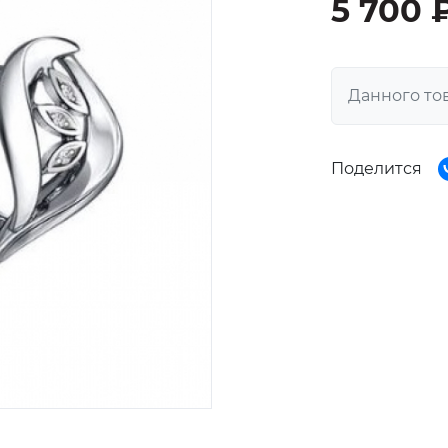
5 700 
Данного то
Поделится