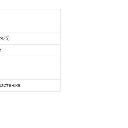
925)
и
застежка