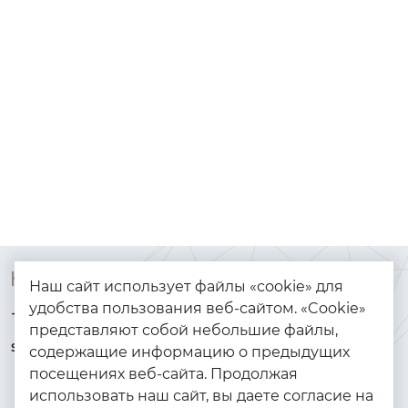
Контакты
Каталог
Наш сайт использует файлы «cookie» для
удобства пользования веб-сайтом. «Cookie»
+7 (925) 144-64-73
Браслеты
представляют собой небольшие файлы,
serebryanyye.grani@mail.ru
Золото
содержащие информацию о предыдущих
посещениях веб-сайта. Продолжая
Серебро
использовать наш сайт, вы даете согласие на