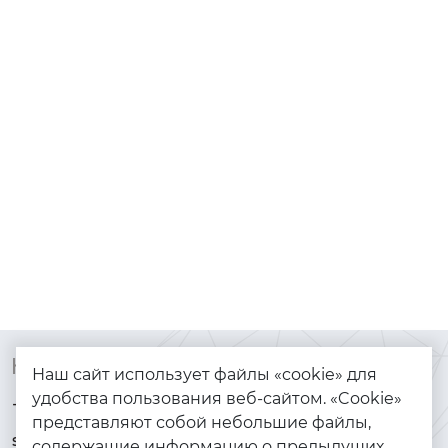
Контакты
Каталог
Наш сайт использует файлы «cookie» для
удобства пользования веб-сайтом. «Cookie»
+7 (925) 144-64-73
Браслеты
представляют собой небольшие файлы,
serebryanyye.grani@mail.ru
Золото
содержащие информацию о предыдущих