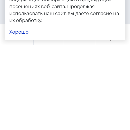
посещениях веб-сайта. Продолжая
Серебро
использовать наш сайт, вы даете согласие на
Бижутерия
их обработку.
Весь каталог
Хорошо
Помощь
Каталог
Поиск
Заказы
Корзина
Адреса магазинов
Политика конфиденциальности
Пользовательское соглашение
Copyright © 2023 - 2026. Серебряные грани, ювелирная
компания
Разработка и продвижение -