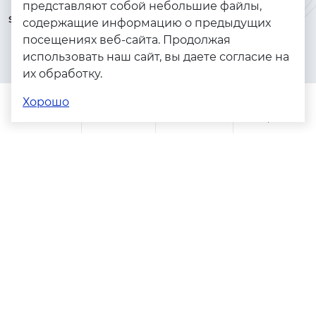
представляют собой небольшие файлы,
serebryanyye.grani@mail.ru
Золото
содержащие информацию о предыдущих
посещениях веб-сайта. Продолжая
Серебро
использовать наш сайт, вы даете согласие на
Бижутерия
их обработку.
Весь каталог
Хорошо
Помощь
Каталог
Поиск
Заказы
Корзина
Адреса магазинов
Политика конфиденциальности
Пользовательское соглашение
Copyright © 2023 - 2026. Серебряные грани, ювелирная
компания
Разработка и продвижение -