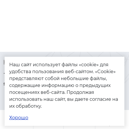
Контакты
Каталог
Наш сайт использует файлы «cookie» для
удобства пользования веб-сайтом. «Cookie»
+7 (925) 144-64-73
Браслеты
представляют собой небольшие файлы,
serebryanyye.grani@mail.ru
Золото
содержащие информацию о предыдущих
посещениях веб-сайта. Продолжая
Серебро
использовать наш сайт, вы даете согласие на
Бижутерия
их обработку.
Весь каталог
Хорошо
Помощь
Каталог
Поиск
Заказы
Корзина