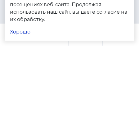
посещениях веб-сайта. Продолжая
Серебро
использовать наш сайт, вы даете согласие на
Бижутерия
их обработку.
Весь каталог
Хорошо
Помощь
Каталог
Поиск
Заказы
Корзина
Адреса магазинов
Политика конфиденциальности
Пользовательское соглашение
Copyright © 2023 - 2026. Серебряные грани, ювелирная
компания
Разработка и продвижение -