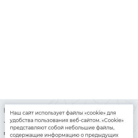
Контакты
Каталог
Наш сайт использует файлы «cookie» для
удобства пользования веб-сайтом. «Cookie»
+7 (925) 144-64-73
Браслеты
представляют собой небольшие файлы,
serebryanyye.grani@mail.ru
Золото
содержащие информацию о предыдущих