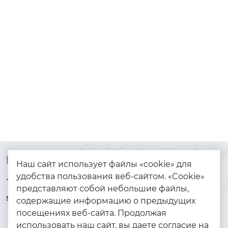
Контакты
Каталог
Наш сайт использует файлы «cookie» для
удобства пользования веб-сайтом. «Cookie»
+7 (925) 144-64-73
Браслеты
представляют собой небольшие файлы,
serebryanyye.grani@mail.ru
Золото
содержащие информацию о предыдущих
посещениях веб-сайта. Продолжая
Серебро
использовать наш сайт, вы даете согласие на