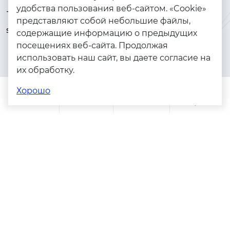
удобства пользования веб-сайтом. «Cookie»
+7 (925) 144-64-73
Браслеты
представляют собой небольшие файлы,
serebryanyye.grani@mail.ru
Золото
содержащие информацию о предыдущих
посещениях веб-сайта. Продолжая
Серебро
использовать наш сайт, вы даете согласие на
Бижутерия
их обработку.
Весь каталог
Хорошо
Помощь
Каталог
Поиск
Заказы
Корзина
Адреса магазинов
Политика конфиденциальности
Пользовательское соглашение
Copyright © 2023 - 2026. Серебряные грани, ювелирная
компания