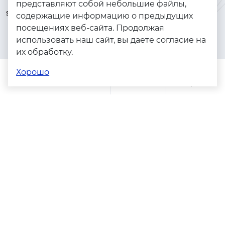
представляют собой небольшие файлы,
serebryanyye.grani@mail.ru
Золото
содержащие информацию о предыдущих
посещениях веб-сайта. Продолжая
Серебро
использовать наш сайт, вы даете согласие на
Бижутерия
их обработку.
Весь каталог
Хорошо
Помощь
Каталог
Поиск
Заказы
Корзина
Адреса магазинов
Политика конфиденциальности
Пользовательское соглашение
Copyright © 2023 - 2026. Серебряные грани, ювелирная
компания
Разработка и продвижение -